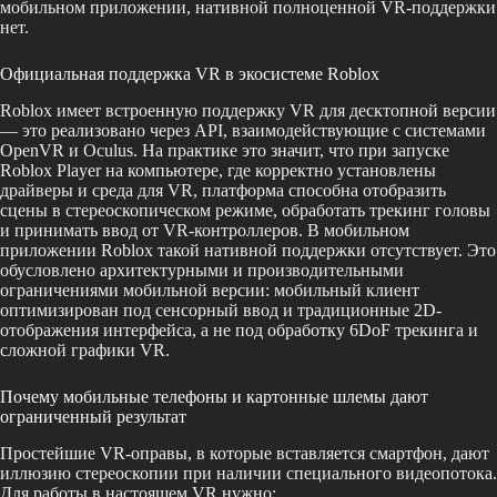
мобильном приложении, нативной полноценной VR-поддержки
нет.
Официальная поддержка VR в экосистеме Roblox
Roblox имеет встроенную поддержку VR для десктопной версии
— это реализовано через API, взаимодействующие с системами
OpenVR и Oculus. На практике это значит, что при запуске
Roblox Player на компьютере, где корректно установлены
драйверы и среда для VR, платформа способна отобразить
сцены в стереоскопическом режиме, обработать трекинг головы
и принимать ввод от VR-контроллеров. В мобильном
приложении Roblox такой нативной поддержки отсутствует. Это
обусловлено архитектурными и производительными
ограничениями мобильной версии: мобильный клиент
оптимизирован под сенсорный ввод и традиционные 2D-
отображения интерфейса, а не под обработку 6DoF трекинга и
сложной графики VR.
Почему мобильные телефоны и картонные шлемы дают
ограниченный результат
Простейшие VR-оправы, в которые вставляется смартфон, дают
иллюзию стереоскопии при наличии специального видеопотока.
Для работы в настоящем VR нужно: