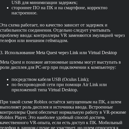
USB для минимизации задержек;
стороннее ПО на ПК и на смартфоне, корректно
настроенное.
Эта схема работает, но качество зависит от задержек и
стабильности соединения. Отдельно следует учитывать
проблему ввода: контроллеры VR заменяются эмуляцией через
телефон или внешним геймпадом.
3. Использование Meta Quest через Link или Virtual Desktop
Meta Quest и похожие автономные шлемы могут выступать в
роли дисплея для PC-игр при подключении к компьютеру:
посредством кабеля USB (Oculus Link);
по беспроводной сети при помощи Air Link или
приложений типа Virtual Desktop.
При такой схеме Roblox остаётся запущенным на ПК, а шлем
выполняет роль дисплея и источника ввода. Встроенные
контроллеры Quest обеспечат нормальную работу в VR-режиме
Roblox Player. Это наиболее удобный способ достичь
качественного VR-опыта, если есть доступ к ПК. Мобильный
телефон в данном случае не участвует, но шлем относится к