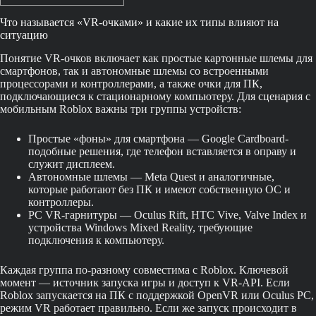
Что называется «VR-очками» и какие их типы влияют на
ситуацию
Понятие VR-очков включает как простые картонные шлемы для
смартфонов, так и автономные шлемы со встроенными
процессорами и контроллерами, а также очки для ПК,
подключающиеся к стационарному компьютеру. Для сценария с
мобильным Roblox важны три группы устройств:
Простые «фоны» для смартфона — Google Cardboard-
подобные решения, где телефон вставляется в оправу и
служит дисплеем.
Автономные шлемы — Meta Quest и аналогичные,
которые работают без ПК и имеют собственную ОС и
контроллеры.
PC VR-гарнитуры — Oculus Rift, HTC Vive, Valve Index и
устройства Windows Mixed Reality, требующие
подключения к компьютеру.
Каждая группа по-разному совместима с Roblox. Ключевой
момент — источник запуска игры и доступ к VR-API. Если
Roblox запускается на ПК с поддержкой OpenVR или Oculus PC,
режим VR работает правильно. Если же запуск происходит в