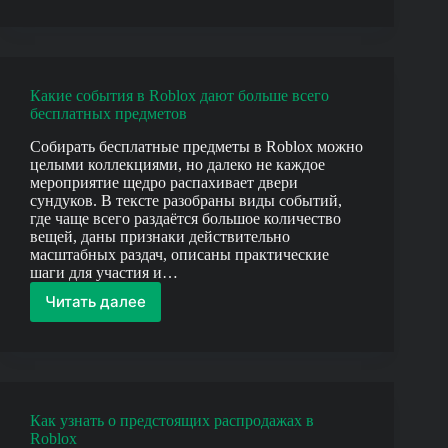
использовать
Roblox
Promo
Codes
вне
Какие события в Roblox дают больше всего
игр
бесплатных предметов
Собирать бесплатные предметы в Roblox можно
целыми коллекциями, но далеко не каждое
мероприятие щедро распахивает двери
сундуков. В тексте разобраны виды событий,
где чаще всего раздаётся большое количество
вещей, даны признаки действительно
масштабных раздач, описаны практические
шаги для участия и…
Читать далее
Какие
события
в
Roblox
дают
больше
Как узнать о предстоящих распродажах в
всего
Roblox
бесплатных