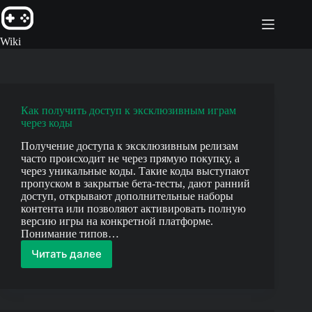
Перейти
к
сути
Wiki
Как получить доступ к эксклюзивным играм
через коды
Получение доступа к эксклюзивным релизам
часто происходит не через прямую покупку, а
через уникальные коды. Такие коды выступают
пропуском в закрытые бета-тесты, дают ранний
доступ, открывают дополнительные наборы
контента или позволяют активировать полную
версию игры на конкретной платформе.
Понимание типов…
Читать далее
Как
получить
доступ
к