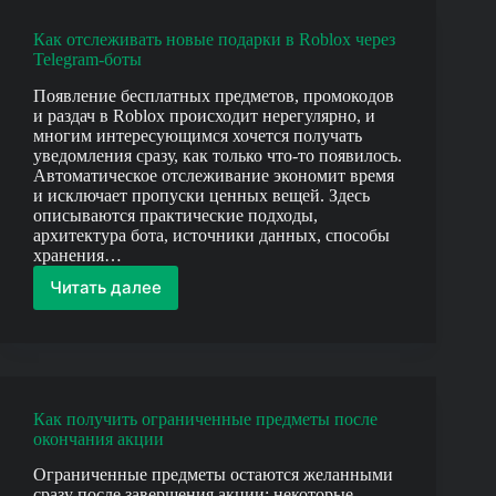
эксклюзивным
играм
Как отслеживать новые подарки в Roblox через
через
Telegram-боты
коды
Появление бесплатных предметов, промокодов
и раздач в Roblox происходит нерегулярно, и
многим интересующимся хочется получать
уведомления сразу, как только что-то появилось.
Автоматическое отслеживание экономит время
и исключает пропуски ценных вещей. Здесь
описываются практические подходы,
архитектура бота, источники данных, способы
хранения…
Читать далее
Как
отслеживать
новые
подарки
в
Roblox
Как получить ограниченные предметы после
через
окончания акции
Telegram-
боты
Ограниченные предметы остаются желанными
сразу после завершения акции: некоторые