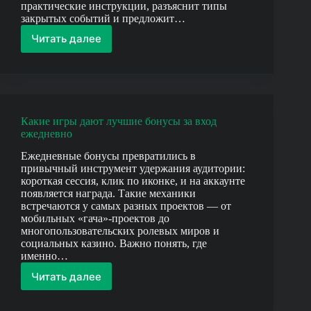
практические инструкции, разъяснит типы
закрытых событий и предложит…
Читать далее
Как
получить
доступ
к
закрытым
событиям
Какие игры дают лучшие бонусы за вход
в
ежедневно
Roblox
Ежедневные бонусы превратились в
привычный инструмент удержания аудитории:
короткая сессия, клик по иконке, и на аккаунте
появляется награда. Такие механики
встречаются у самых разных проектов — от
мобильных «гача»-проектов до
многопользовательских ролевых миров и
социальных казино. Важно понять, где
именно…
Читать далее
Какие
игры
дают