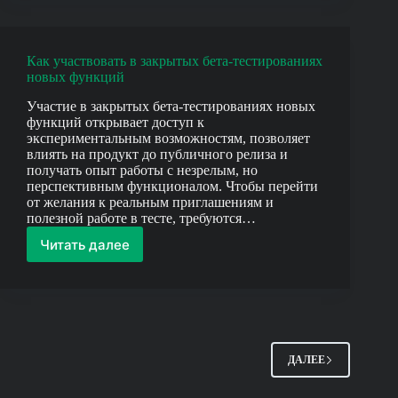
лучшие
бонусы
за
Как участвовать в закрытых бета-тестированиях
вход
новых функций
ежедневно
Участие в закрытых бета-тестированиях новых
функций открывает доступ к
экспериментальным возможностям, позволяет
влиять на продукт до публичного релиза и
получать опыт работы с незрелым, но
перспективным функционалом. Чтобы перейти
от желания к реальным приглашениям и
полезной работе в тесте, требуются…
Читать далее
Как
участвовать
в
закрытых
бета-
тестированиях
новых
ДАЛЕЕ
функций