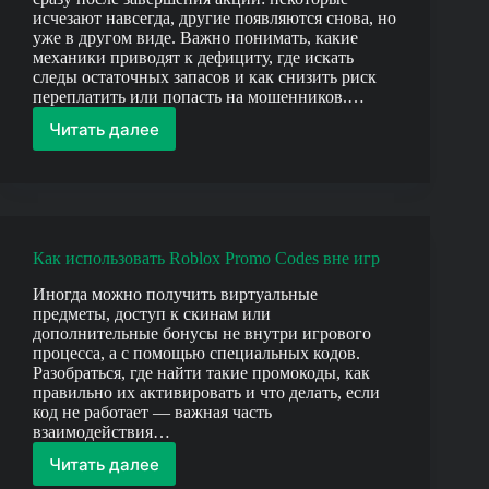
исчезают навсегда, другие появляются снова, но
уже в другом виде. Важно понимать, какие
механики приводят к дефициту, где искать
следы остаточных запасов и как снизить риск
переплатить или попасть на мошенников.…
Читать далее
Как
получить
ограниченные
предметы
после
окончания
Как использовать Roblox Promo Codes вне игр
акции
Иногда можно получить виртуальные
предметы, доступ к скинам или
дополнительные бонусы не внутри игрового
процесса, а с помощью специальных кодов.
Разобраться, где найти такие промокоды, как
правильно их активировать и что делать, если
код не работает — важная часть
взаимодействия…
Читать далее
Как