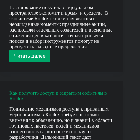
предметов
Планирование покупок в виртуальном
пространстве экономит и время, и средства. В
экосистеме Roblox скидки появляются в
неожиданные моменты: праздничные акции,
распродажи отдельных создателей и временные
снижения цен в каталоге. Точная привычка
поиска и набор инструментов помогут не
пропустить выгодные предложения…
Читать далее
Как
узнать
о
предстоящих
распродажах
в
Как получить доступ к закрытым событиям в
Roblox
Roblox
Понимание механизмов доступа к приватным
мероприятиям в Roblox требует не только
внимания к объявлению, но и знаний в области
групповых настроек, ролей и механизмов
раннего доступа, которые используют
разработчики. Дальнейший текст даст