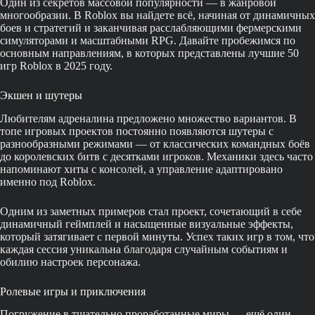
Один из секретов массовой популярности — в жанровой
многообразии. В Roblox вы найдете всё, начиная от динамичных
боев и стратегий и заканчивая расслабляющими фермерскими
симуляторами и масштабными RPG. Давайте пробежимся по
основным направлениям, в которых представлены лучшие 50
игр Roblox в 2025 году.
Экшен и шутеры
Любителям адреналина предложено множество вариантов. В
топе игровых проектов постоянно появляются шутеры с
разнообразными режимами — от классических командных боёв
до королевских битв с десятками игроков. Механики здесь часто
напоминают хиты с консолей, а управление адаптировано
именно под Roblox.
Одним из заметных примеров стал проект, сочетающий в себе
динамичный геймплей и насыщенные визуальные эффекты,
который затягивает с первой минуты. Успех таких игр в том, что
каждая сессия уникальна благодаря случайным событиям и
обилию настроек персонажа.
Ролевые игры и приключения
Погружение в тщательно проработанные миры — ещё один