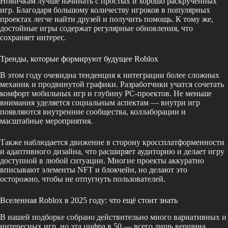
Новичкам лучше начинать с простых и хорошо раскрученных
игр. Благодаря большому количеству игроков в популярных
проектах легче найти друзей и получить помощь. К тому же,
достойные игры содержат регулярные обновления, что
сохраняет интерес.
Тренды, которые формируют будущее Roblox
В этом году очевидна тенденция к интеграции более сложных
механик и продвинутой графики. Разработчики учатся сочетать
комфорт мобильных игр и глубину PC-проектов. Не меньше
внимания уделяется социальным аспектам — внутри игр
появляются внутренние сообщества, коллаборации и
масштабные мероприятия.
Также наблюдается движение в сторону кроссплатформенности
и адаптивного дизайна, что расширяет аудиторию и делает игру
доступной в любой ситуации. Многие проекты аккуратно
вписывают элементы NFT и блокчейн, но делают это
осторожно, чтобы не отпугнуть пользователей.
Вселенная Roblox в 2025 году: что ещё стоит знать
В нашей подборке собрано действительно много вариативных и
интересных игр, но эта цифра в 50 — всего лишь вершина