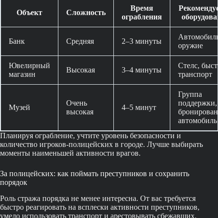
Время
Рекоменду
Объект
Сложность
ограбления
оборудова
Автомобиль
Банк
Средняя
2–3 минуты
оружие
Ювелирный
Стелс, быс
Высокая
3–4 минуты
магазин
транспорт
Группа
Очень
поддержки,
Музей
4–5 минут
высокая
бронирова
автомобиль
Планируя ограбление, учтите уровень безопасности и
количество игроков-полицейских в городе. Лучше выбирать
моменты наименьшей активности врагов.
За полицейских: как поймать преступников и сохранить
порядок
Роль стража порядка не менее интересна. От вас требуется
быстро реагировать на всплески активности преступников,
умело использовать транспорт и арестовывать сбежавших.