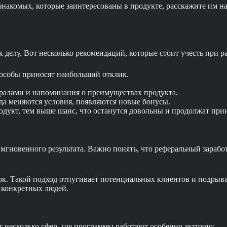
г знакомых, которые заинтересованы в продукте, расскажите им 
к делу. Вот несколько рекомендаций, которые стоит учесть при 
пособы приносят наибольший отклик.
ералами и напоминания о преимуществах продукта.
а меняются условия, появляются новые бонусы.
дукт, тем выше шанс, что останутся довольны и продолжат прин
мгновенного результата. Важно понять, что реферальный зараб
ок. Такой подход отпугивает потенциальных клиентов и подрыв
 конкретных людей.
 несколько сфер, где программы работают особенно активно: