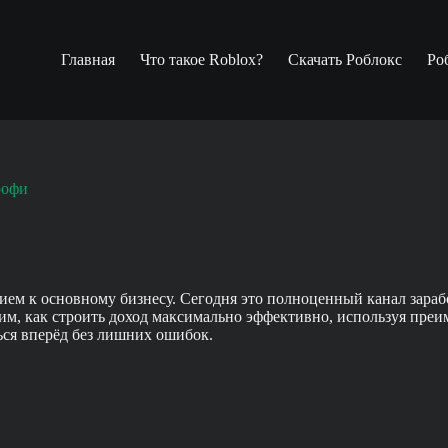
Главная
Что такое Roblox?
Скачать Роблокс
Ро
рофи
ем к основному бизнесу. Сегодня это полноценный канал зарабо
рим, как строить доход максимально эффективно, используя пре
ься вперёд без лишних ошибок.