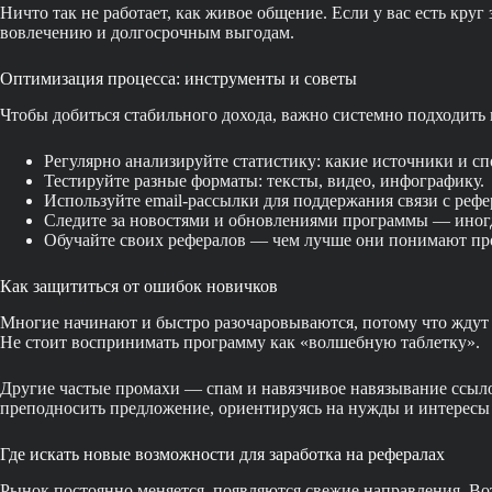
Ничто так не работает, как живое общение. Если у вас есть кру
вовлечению и долгосрочным выгодам.
Оптимизация процесса: инструменты и советы
Чтобы добиться стабильного дохода, важно системно подходить 
Регулярно анализируйте статистику: какие источники и с
Тестируйте разные форматы: тексты, видео, инфографику.
Используйте email-рассылки для поддержания связи с реф
Следите за новостями и обновлениями программы — иногд
Обучайте своих рефералов — чем лучше они понимают про
Как защититься от ошибок новичков
Многие начинают и быстро разочаровываются, потому что ждут 
Не стоит воспринимать программу как «волшебную таблетку».
Другие частые промахи — спам и навязчивое навязывание ссыл
преподносить предложение, ориентируясь на нужды и интересы
Где искать новые возможности для заработка на рефералах
Рынок постоянно меняется, появляются свежие направления. Вот