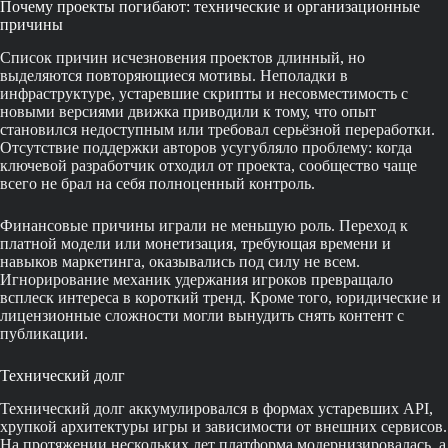
Почему проекты погибают: технические и организационные
причины
Список причин исчезновения проектов длинный, но
выделяются повторяющиеся мотивы. Неполадки в
инфраструктуре, устаревшие скрипты и несовместимость с
новыми версиями движка приводили к тому, что опыт
становился недоступным или требовал серьёзной переработки.
Отсутствие поддержки авторов усугубляло проблему: когда
ключевой разработчик отходил от проекта, сообщество чаще
всего не брал на себя полноценный контроль.
Финансовые причины играли не меньшую роль. Переход к
платной модели или монетизация, требующая времени и
навыков маркетинга, оказывались под силу не всем.
Игнорирование механик удержания игроков превращало
всплеск интереса в короткий тренд. Кроме того, юридические и
лицензионные сложности могли вынудить снять контент с
публикации.
Технический долг
Технический долг аккумулировался в формах устаревших API,
хрупкой архитектуры игры и зависимости от внешних сервисов.
На протяжении нескольких лет платформа модернизировалась, а