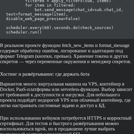
        filtered = apply_filters(sub, items)

        for item in filtered:

            bot.send_message(chat_id=sub.chat_id, 
text=format_message(item), 
disable_web_page_preview=False)

scheduler.every(60).seconds.do(check_sources)

В реальном проекте функции fetch_new_items и format_message
содержат обработку ошибок, логирование и адаптацию под
формат Telegram (кнопки, превью). Хранение токена и других
секретов — через переменные окружения и менеджер секретов.
Хостинг и развёртывание: где держать бота
Вариантов много: виртуальная машина на VPS, контейнер в
Docker, PaaS-платформы или serverless-функции. Выбор зависит
от требований к доступности и нагрузки. Для небольшого
проекта подойдёт недорогой VPS или облачный контейнер, где
легко настраивать системные задачи и доступ к БД.
При использовании вебхуков потребуется HTTPS и корректный
сертификат. Для тестов и быстрого развёртывания можно
воспользоваться ngrok, но в продакшене лучше выбрать