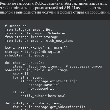
Реальные запросы к Roblox заменены абстрактными вызовами,
чтобы избежать неверных деталей об API. Идея — показать
шаблон взаимодействия модулей и формат отправки сообщений.
# Псевдокод

from telegram import Bot

from scheduler import Scheduler

from storage import Storage

from fetcher import fetch_new_items

bot = Bot(token=ENV['TG_TOKEN'])

storage = Storage('db.sqlite')

scheduler = Scheduler()

def check_sources():

    items = fetch_new_items()  # возвращает список 
объектов с id, title, url, image

    new = []

    for it in items:

        if not storage.exists(it.id):

            storage.save(it)

            new.append(it)

    if new:

        notify_subscribers(new)

def notify_subscribers(items):

    for sub in storage.get_subscribers():
